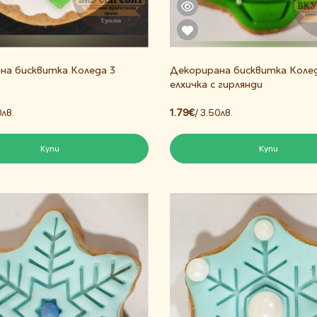
на бисквитка Коледа 3
Декорирана бисквитка Коле
елхичка с гирлянди
0лв.
1.79€
/ 3.50лв.
Купи
Купи