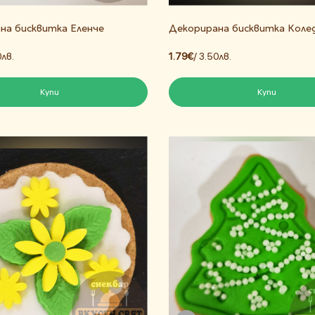
на бисквитка Еленче
Декорирана бисквитка Колед
0лв.
1.79€
/ 3.50лв.
Купи
Купи