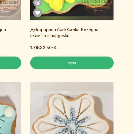
дна
Декорирана бисквитка Коледна
елхичка с панделки
1.79€
/ 3.50лв.
Купи