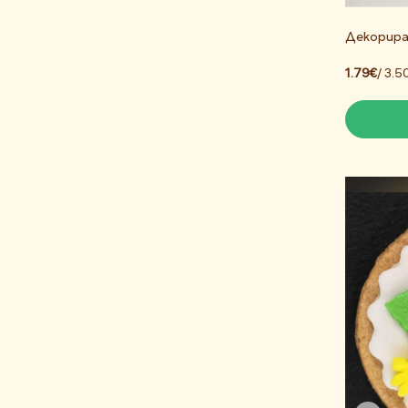
Декорира
1.79€
/ 3.5