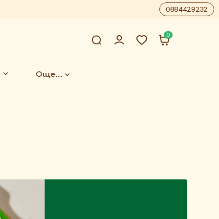
0884429232
0
Още...