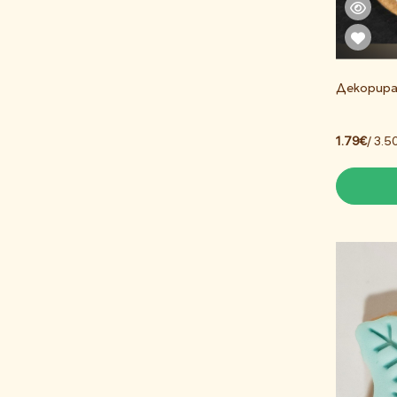
Декорира
1.79€
/ 3.5