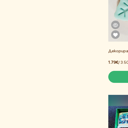
Декорира
1.79€
/ 3.5