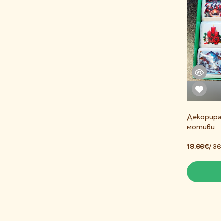
Декорира
мотиви
18.66€
/ 3