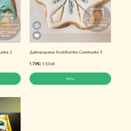
инка 2
Декорирана бисквитка Снежинка 3
1.79€
/ 3.50лв.
Купи