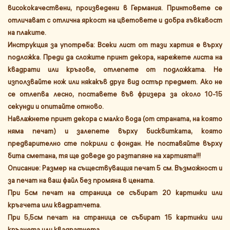
висококачествени, произведени в Германия. Принтовете се
отличават с отлична яркост на цветовете и добра гъвкавост
на плаките.
Инструкция за употреба: Всеки лист от тази хартия е върху
подложка. Преди да сложите принт декора, нарежете листа на
квадрати или кръгове, отлепете от подложката. Не
използвайте нож или някакъв друг вид остър предмет. Ако не
се отлепва лесно, поставете във фризера за около 10-15
секунди и опитайте отново.
Навлажнете принт декора с малко вода (от страната, на която
няма печат) и залепете върху бисквитката, която
предварително сте покрили с фондан. Не поставяйте върху
бита сметана, тя ще доведе до разтапяне на хартията!!!
Описание: Размер на съществуващия печат 5 см. Възможност и
за печат на ваш файл без промяна в цената.
При 5см печат на страница се събират 20 картинки или
кръгчета или квадратчета.
При 5,5см печат на страница се събират 15 картинки или
кръгчета или квадратчета.