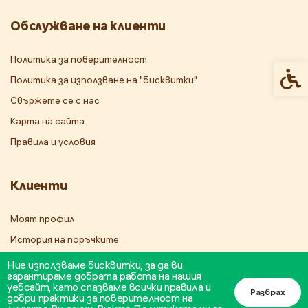
Обслужване на клиенти
Политика за поверителност
Спец
Политика за използване на "бисквитки"
Свържете се с нас
Карта на сайта
Правила и условия
Клиенти
Моят профил
История на поръчките
Бюлетин
Ние използваме бисквитки, за да ви
гарантираме добрата работа на нашия
уебсайт, като спазваме всички правила и
Разбрах
добри практики за поверителност на