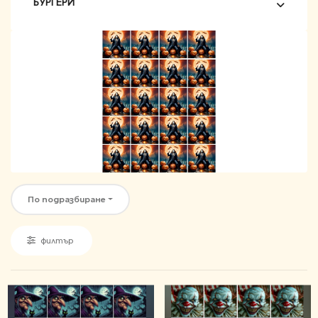
БУРГЕРИ
По подразбиране
филтър