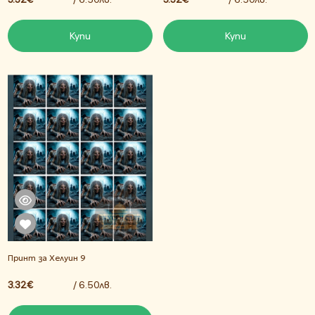
Купи
Купи
Принт за Хелуин 9
3.32€
/ 6.50лв.