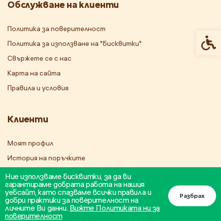
Обслужване на клиенти
Политика за поверителност
Спец
Политика за използване на "бисквитки"
Свържете се с нас
Карта на сайта
Правила и условия
Клиенти
Моят профил
История на поръчките
Бюлетин
Ние използваме бисквитки, за да ви
гарантираме добрата работа на нашия
уебсайт, като спазваме всички правила и
Разбрах
добри практики за поверителност на
личните Ви данни.
Вижте Политиката ни за
поверителност