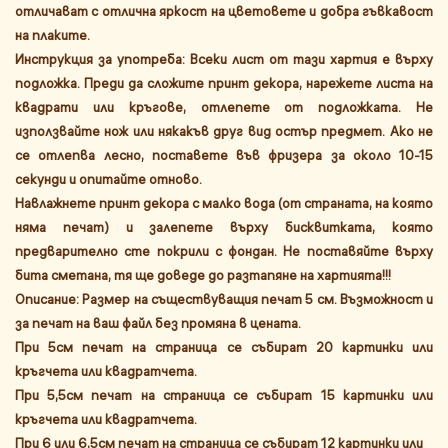
отличават с отлична яркост на цветовете и добра гъвкавост
на плаките.
Инструкция за употреба: Всеки лист от тази хартия е върху
подложка. Преди да сложите принт декора, нарежете листа на
квадрати или кръгове, отлепете от подложката. Не
използвайте нож или някакъв друг вид остър предмет. Ако не
се отлепва лесно, поставете във фризера за около 10-15
секунди и опитайте отново.
Навлажнете принт декора с малко вода (от страната, на която
няма печат) и залепете върху бисквитката, която
предварително сте покрили с фондан. Не поставяйте върху
бита сметана, тя ще доведе до разтапяне на хартията!!!
Описание: Размер на съществуващия печат 5 см. Възможност и
за печат на ваш файл без промяна в цената.
При 5см печат на страница се събират 20 картинки или
кръгчета или квадратчета.
При 5,5см печат на страница се събират 15 картинки или
кръгчета или квадратчета.
При 6 или 6,5см печат на страница се събират 12 картинки или