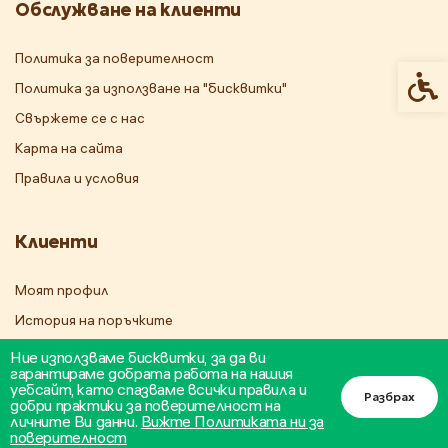
Обслужване на клиенти
Политика за поверителност
Спец
Политика за използване на "бисквитки"
Свържете се с нас
Карта на сайта
Правила и условия
Клиенти
Моят профил
История на поръчките
Бюлетин
Ние използваме бисквитки, за да ви
гарантираме добрата работа на нашия
уебсайт, като спазваме всички правила и
Разбрах
добри практики за поверителност на
личните Ви данни.
Вижте Политиката ни за
поверителност