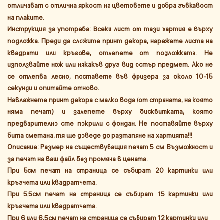
отличават с отлична яркост на цветовете и добра гъвкавост
на плаките.
Инструкция за употреба: Всеки лист от тази хартия е върху
подложка. Преди да сложите принт декора, нарежете листа на
квадрати или кръгове, отлепете от подложката. Не
използвайте нож или някакъв друг вид остър предмет. Ако не
се отлепва лесно, поставете във фризера за около 10-15
секунди и опитайте отново.
Навлажнете принт декора с малко вода (от страната, на която
няма печат) и залепете върху бисквитката, която
предварително сте покрили с фондан. Не поставяйте върху
бита сметана, тя ще доведе до разтапяне на хартията!!!
Описание: Размер на съществуващия печат 5 см. Възможност и
за печат на ваш файл без промяна в цената.
При 5см печат на страница се събират 20 картинки или
кръгчета или квадратчета.
При 5,5см печат на страница се събират 15 картинки или
кръгчета или квадратчета.
При 6 или 6,5см печат на страница се събират 12 картинки или