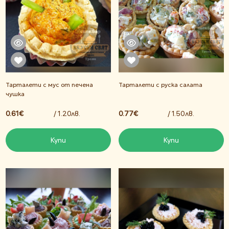
Тарталети с мус от печена
Тарталети с руска салата
чушка
0.61€
/ 1.20лв.
0.77€
/ 1.50лв.
Купи
Купи