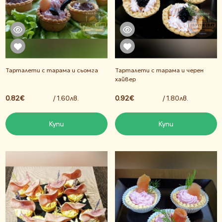
Тарталети с тарама и сьомга
Тарталети с тарама и черен
хайвер
0.82€
/ 1.60лв.
0.92€
/ 1.80лв.
Купи
Купи