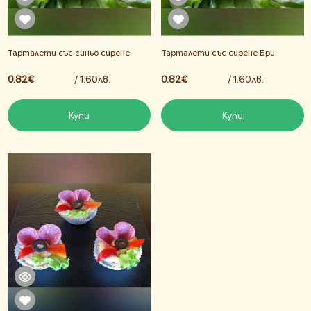
Тарталети със синьо сирене
Тарталети със сирене Бри
0.82€
/ 1.60лв.
0.82€
/ 1.60лв.
Купи
Купи