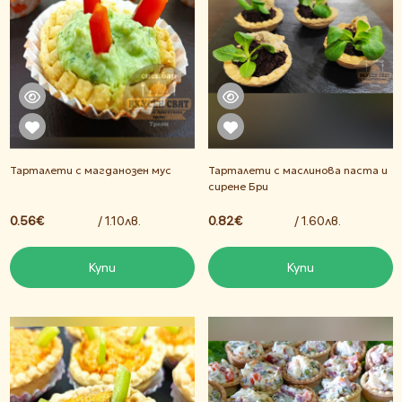
Тарталети с магданозен мус
Тарталети с маслинова паста и
сирене Бри
0.56€
/ 1.10лв.
0.82€
/ 1.60лв.
Купи
Купи