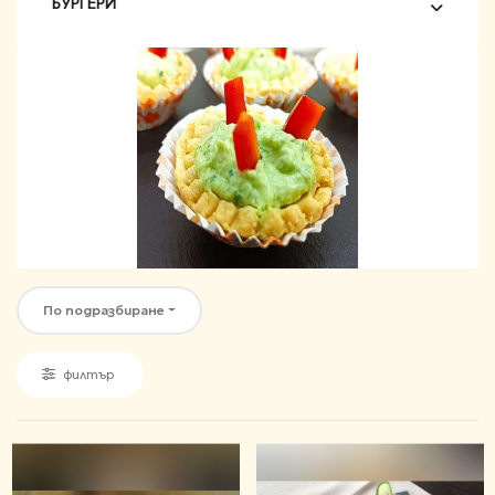
БУРГЕРИ
По подразбиране
филтър