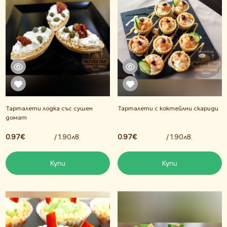
Тарталети лодка със сушен
Тарталети с коктейлни скариди
домат
0.97€
/ 1.90лв.
0.97€
/ 1.90лв.
Купи
Купи