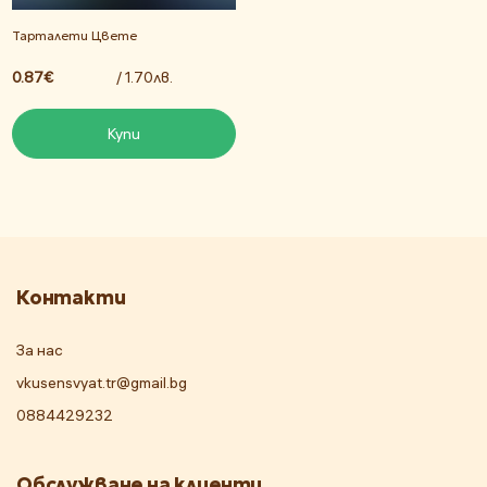
Тарталети Цвете
0.87€
/ 1.70лв.
Купи
Контакти
За нас
vkusensvyat.tr@gmail.bg
0884429232
Обслужване на клиенти