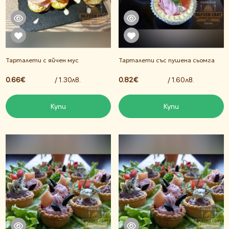
Тарталети с яйчен мус
Тарталети със пушена сьомга
0.66€
/ 1.30лв.
0.82€
/ 1.60лв.
Купи
Купи