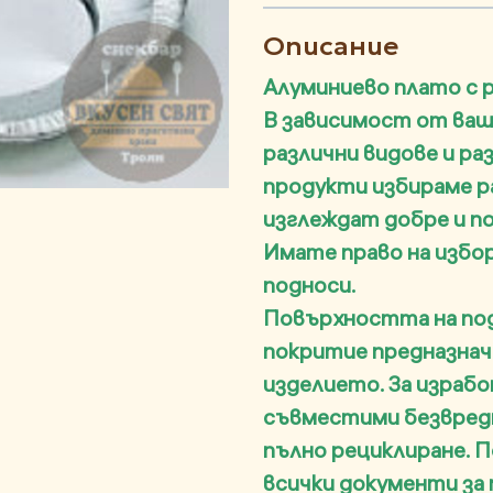
Описание
Алуминиево плато с 
В зависимост от ваш
различни видове и р
продукти избираме р
изглеждат добре и п
Имате право на избо
подноси.
Повърхността на под
покритие предназнач
изделието. За израб
съвместими безвред
пълно рециклиране. П
всички документи за 