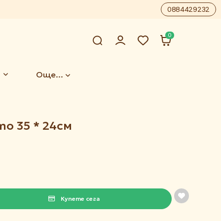
0884429232
0
Още...
о 35 * 24см
Купете сега