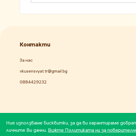
Контакти
За нас
vkusensvyat.tr@gmail.bg
0884429232
Ние използваме бисквитки, за да ви гарантираме добра
личните Ви данни.
Вижте Политиката ни за поверител