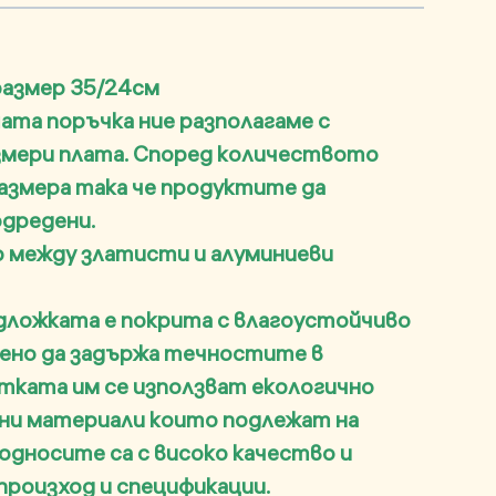
размер 35/24см
ата поръчка ние разполагаме с
азмери плата. Според количеството
азмера така че продуктите да
одредени.
р между златисти и алуминиеви
ложката е покрита с влагоустойчиво
ено да задържа течностите в
отката им се използват екологично
ни материали които подлежат на
односите са с високо качество и
произход и спецификации.