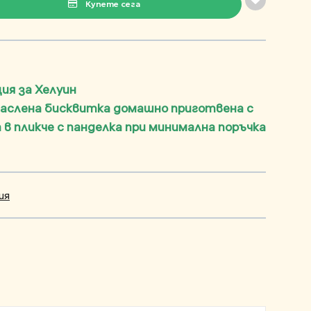
Купете сега
ия за Хелуин
маслена бисквитка домашно приготвена с
 в пликче с панделка при минимална поръчка
ия