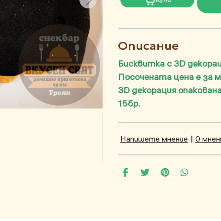
Описание
Бисквитка с 3D декорац
Посочената цена е за 
3D декорация опакована
15бр.
Напишете мнение
|
0 мнен