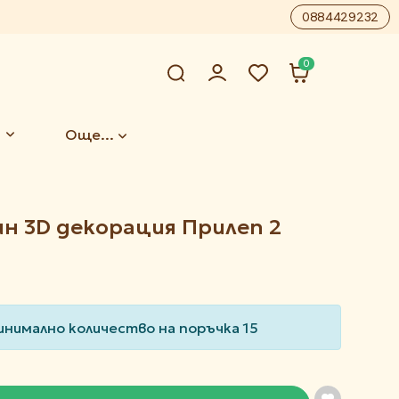
0884429232
0
Още...
н 3D декорация Прилеп 2
инимално количество на поръчка 15