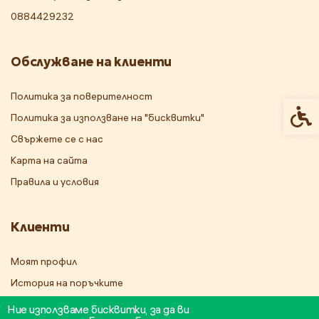
0884429232
Обслужване на клиенти
Политика за поверителност
Спец
Политика за използване на "бисквитки"
Свържете се с нас
Карта на сайта
Правила и условия
Клиенти
Моят профил
История на поръчките
Бюлетин
Ние използваме бисквитки, за да ви