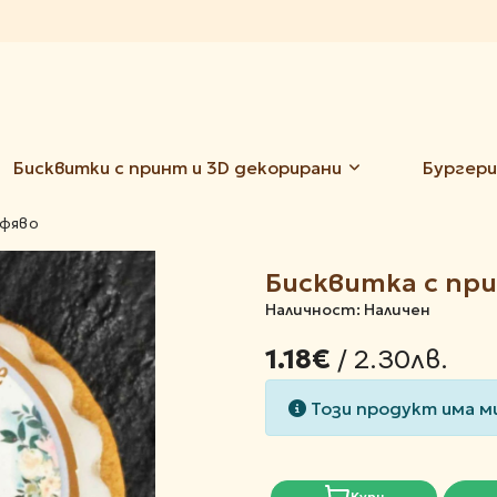
Бисквитки с принт и 3D декорирани
Бургери
афяво
Бисквитка с пр
Наличност: Наличен
/ 2.30лв.
1.18€
Този продукт има м
Купи