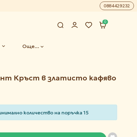
0884429232
0
Още...
инт Кръст в златисто кафяво
инимално количество на поръчка 15