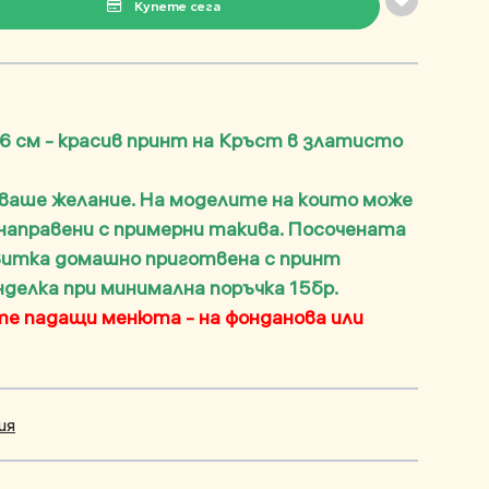
Купете сега
6 см - красив принт на Кръст в златисто
 ваше желание. На моделите на които може
 направени с примерни такива. Посочената
квитка домашно приготвена с принт
анделка при минимална поръчка 15бр.
е падащи менюта - на фонданова или
ия