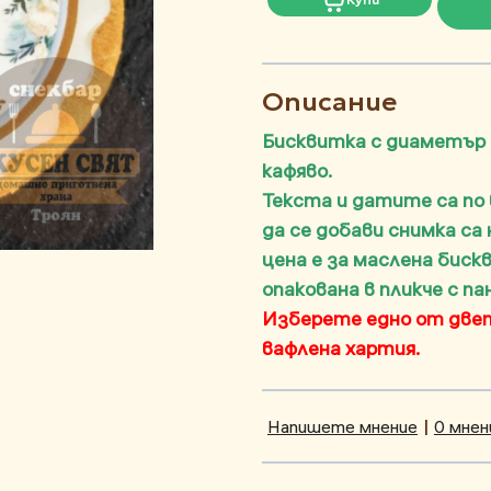
Описание
Бисквитка с диаметър 
кафяво.
Текста и датите са по
да се добави снимка са
цена е за маслена бис
опакована в пликче с п
Изберете едно от двет
вафлена хартия.
Напишете мнение
|
0 мнен