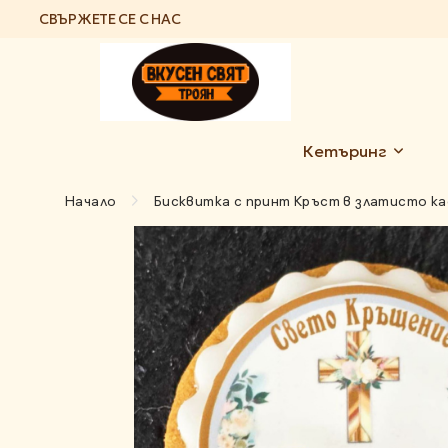
СВЪРЖЕТЕ СЕ С НАС
Кетъринг
Начало
Бисквитка с принт Кръст в златисто к