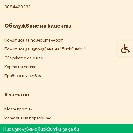
0884429232
Обслужване на клиенти
Политика за поверителност
Спец
Политика за използване на "бисквитки"
Свържете се с нас
Карта на сайта
Правила и условия
Клиенти
Моят профил
История на поръчките
Бюлетин
Ние използваме бисквитки, за да ви