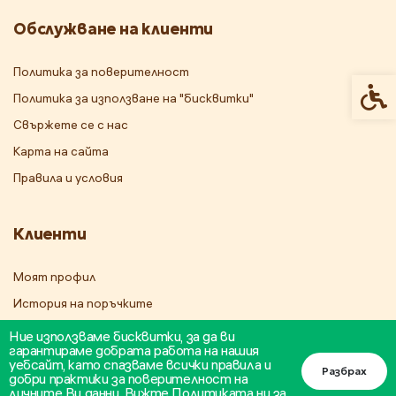
Обслужване на клиенти
Политика за поверителност
Спец
Политика за използване на "бисквитки"
Свържете се с нас
Карта на сайта
Правила и условия
Клиенти
Моят профил
История на поръчките
Бюлетин
Ние използваме бисквитки, за да ви
гарантираме добрата работа на нашия
уебсайт, като спазваме всички правила и
Разбрах
добри практики за поверителност на
личните Ви данни.
Вижте Политиката ни за