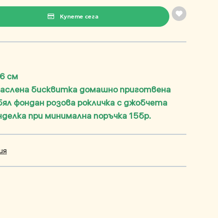
Купете сега
 6 см
маслена бисквитка домашно приготвена
бял фондан розова рокличка с джобчета
анделка при минимална поръчка 15бр.
ия