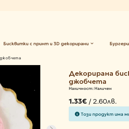
Бисквитки с принт и 3D декорирани
Бургери
с джобчета
Декорирана биск
джобчета
Наличност: Наличен
/ 2.60лв.
1.33€
Този продукт има м