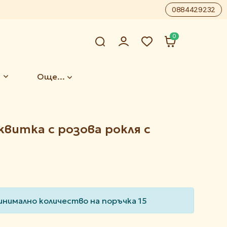
0884429232
0
Още...
витка с розова рокля с
инимално количество на поръчка 15