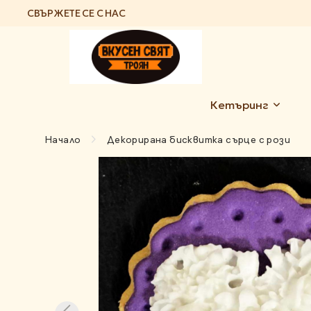
СВЪРЖЕТЕ СЕ С НАС
Кетъринг
Начало
Декорирана бисквитка сърце с рози