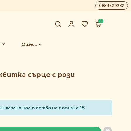
0884429232
0
Още...
квитка сърце с рози
инимално количество на поръчка 15