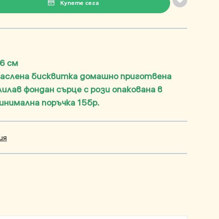
Купете сега
 6 см
маслена бисквитка домашно приготвена
лилав фондан сърце с рози опакована в
минимална поръчка 15бр.
ия