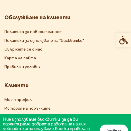
Обслужване на клиенти
Политика за поверителност
Спец
Политика за използване на "бисквитки"
Свържете се с нас
Карта на сайта
Правила и условия
Клиенти
Моят профил
История на поръчките
Бюлетин
Ние използваме бисквитки, за да ви
гарантираме добрата работа на нашия
уебсайт, като спазваме всички правила и
Разбрах