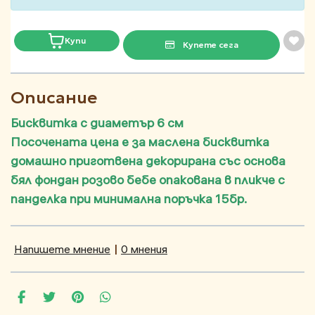
Купи
Купете сега
Описание
Бисквитка с диаметър 6 см
Посочената цена е за маслена бисквитка
домашно приготвена декорирана със основа
бял фондан розово бебе опакована в пликче с
панделка при минимална поръчка 15бр.
Напишете мнение
|
0 мнения