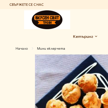
СВЪРЖЕТЕ СЕ С НАС
Кетъринг
Начало
Мини еклерчета