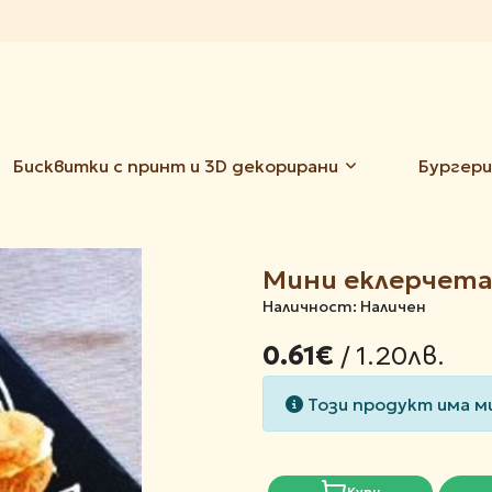
Бисквитки с принт и 3D декорирани
Бургери
Мини еклерчет
Наличност: Наличен
/ 1.20лв.
0.61€
Този продукт има м
Купи