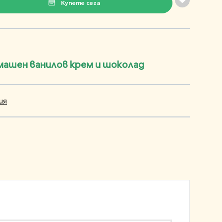
Купете сега
машен ванилов крем и шоколад
ия