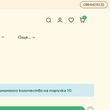
0884429232
0
Още...
а
инимално количество на поръчка 10