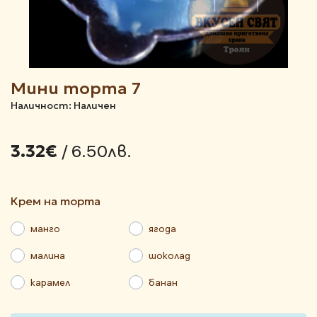
Мини торта 7
Наличност: Наличен
/ 6.50лв.
3.32€
крем на торта
манго
ягода
малина
шоколад
карамел
банан