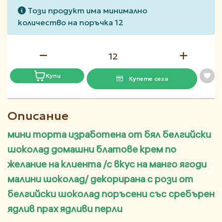
Този продукт има минимално
количество на поръчка 12
Купи
Купете сега
Описание
мини торта изработена от бял белгийски
шоколад домашни блатове крем по
желание на клиента /с вкус на манго ягоди
малини шоколад/ декорирана с рози от
белгийски шоколад поръсени със сребърен
ядлив прах ядливи перли