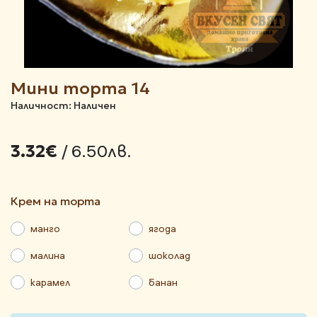
Мини торта 14
Наличност: Наличен
/ 6.50лв.
3.32€
крем на торта
манго
ягода
малина
шоколад
карамел
банан