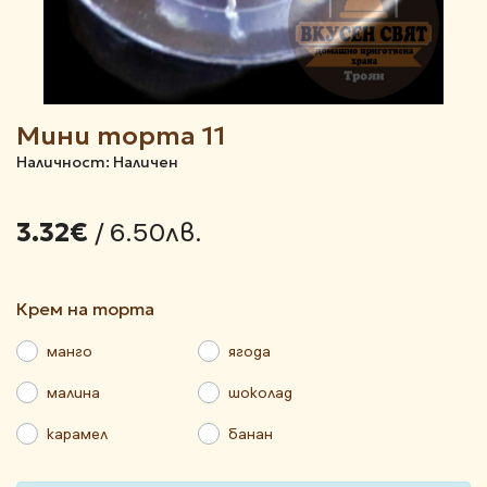
Мини торта 11
Наличност: Наличен
/ 6.50лв.
3.32€
крем на торта
манго
ягода
малина
шоколад
карамел
банан