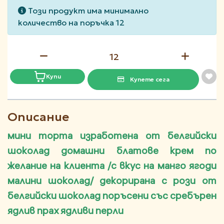
Този продукт има минимално
количество на поръчка 12
Купи
Купете сега
Описание
мини торта изработена от белгийски
шоколад домашни блатове крем по
желание на клиента /с вкус на манго ягоди
малини шоколад/ декорирана с рози от
белгийски шоколад поръсени със сребърен
ядлив прах ядливи перли