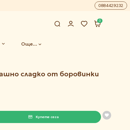
0884429232
0
Още...
машно сладко от боровинки
Купете сега