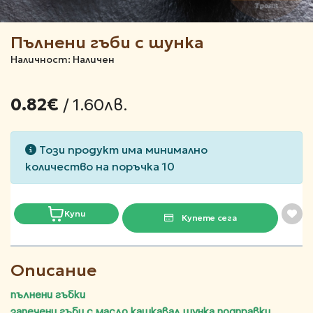
Пълнени гъби с шунка
Наличност: Наличен
/ 1.60лв.
0.82€
Този продукт има минимално
количество на поръчка 10
Купи
Купете сега
Описание
пълнени гъб
ки
запечени гъби с масло кашкавал шунка подправки