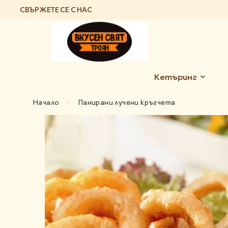
СВЪРЖЕТЕ СЕ С НАС
Кетъринг
Начало
Панирани лучени кръгчета