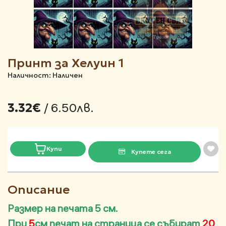
Принт за Хелуин 1
Наличност: Наличен
/ 6.50лв.
3.32€
Купи
Купете сега
Описание
Размер на печата 5 см.
При
5
см печат на страница се събират
20