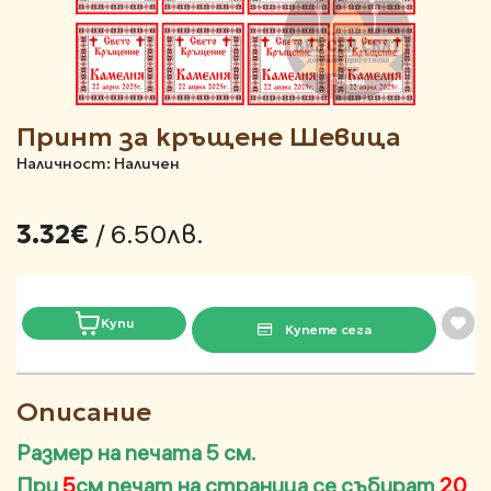
Принт за кръщене Шевица
Наличност: Наличен
/ 6.50лв.
3.32€
Купи
Купете сега
Описание
Размер на печата 5 см.
При
5
см печат на страница се събират
20