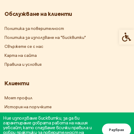
Обслужване на клиенти
Политика за поверителност
Спец
Политика за използване на "бисквитки"
Свържете се с нас
Карта на сайта
Правила и условия
Клиенти
Моят профил
История на поръчките
Бюлетин
Ние използваме бисквитки, за да ви
гарантираме добрата работа на нашия
уебсайт, като спазваме всички правила и
Разбрах
добри практики за поверителност на