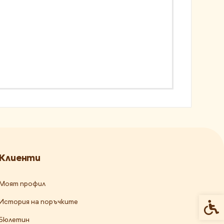
Клиенти
Моят профил
История на поръчките
Спец
Бюлетин