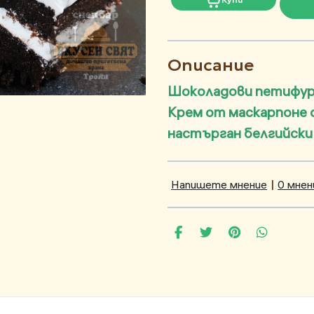
Описание
Шоколадови петифури
Крем от маскарпоне 
настърган белгийски
Напишете мнение
|
0 мнен