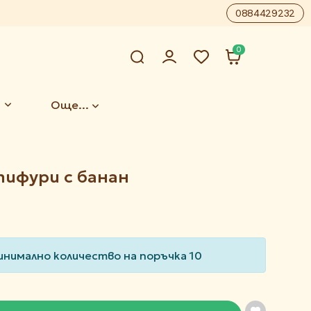
0884429232
0
Още...
ифури с банан
инимално количество на поръчка 10