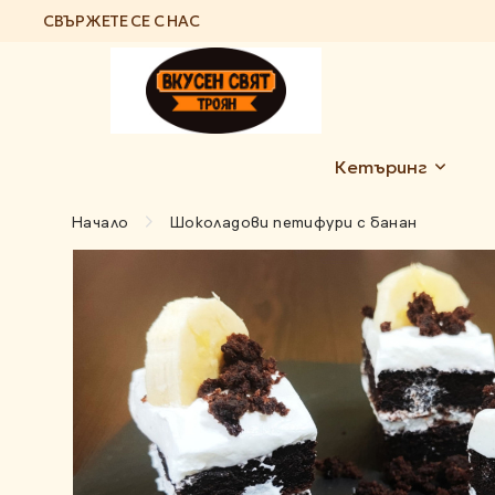
СВЪРЖЕТЕ СЕ С НАС
Кетъринг
Начало
Шоколадови петифури с банан