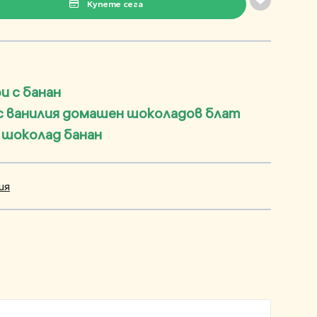
Купете сега
 с банан
с ванилия домашен шоколадов блат
 шоколад банан
ия