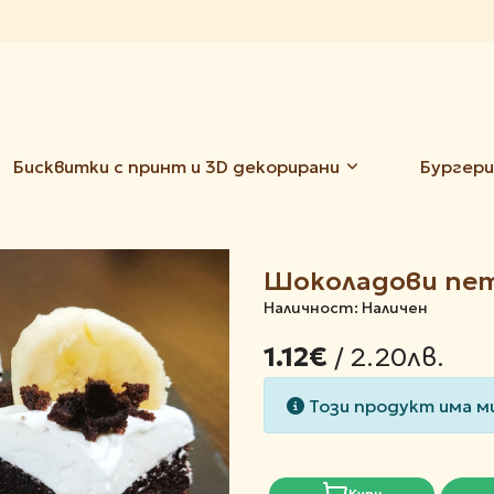
Бисквитки с принт и 3D декорирани
Бургери
Шоколадови пет
Наличност: Наличен
/ 2.20лв.
1.12€
Този продукт има м
Купи