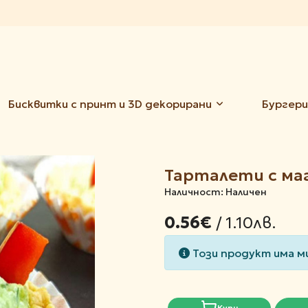
Бисквитки с принт и 3D декорирани
Бургери
Тарталети с ма
Наличност: Наличен
/ 1.10лв.
0.56€
Този продукт има м
Купи