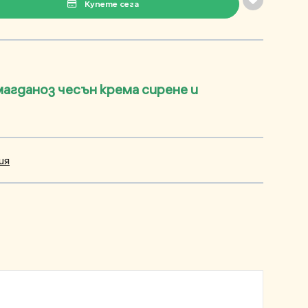
Купете сега
агданоз чесън крема сирене и
ия