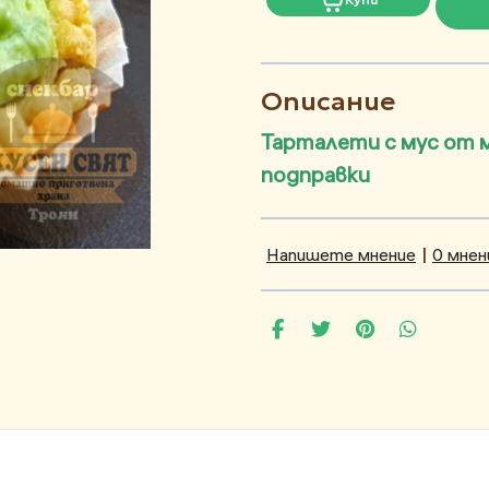
Описание
Тарталети с мус от м
подправки
Напишете мнение
|
0 мнен