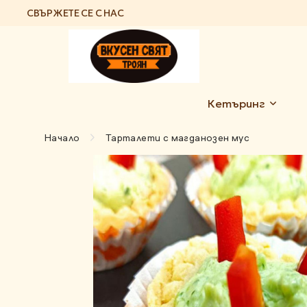
СВЪРЖЕТЕ СЕ С НАС
Кетъринг
Начало
Тарталети с магданозен мус