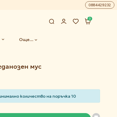
0884429232
0
Още...
гданозен мус
инимално количество на поръчка 10