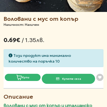
Воловани с мус от копър
Наличност: Наличен
/ 1.35лв.
0.69€
Този продукт има минимално
количество на поръчка 10
Купи
Купете сега
Описание
воловани с мус от копър и италианско